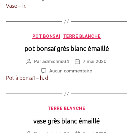
l’article
l’article
vase
Vase – h.
grès
blanc
émaillé
Catégories
POT BONSAI
TERRE BLANCHE
pot bonsaï grès blanc émaillé
Par
admichris64
7 mai 2020
Auteur
Date
de
de
sur
Aucun commentaire
l’article
l’article
pot
Pot à bonsaï – h. d.
bonsaï
grès
blanc
émaillé
Catégories
TERRE BLANCHE
vase grès blanc émaillé