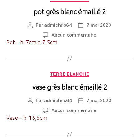
pot grès blanc émaillé 2
Par
admichris64
7 mai 2020
Auteur
Date
de
de
sur
Aucun commentaire
l’article
l’article
pot
Pot – h. 7cm d.7,5cm
grès
blanc
émaillé
2
Catégories
TERRE BLANCHE
vase grès blanc émaillé 2
Par
admichris64
7 mai 2020
Auteur
Date
de
de
sur
Aucun commentaire
l’article
l’article
vase
Vase – h. 16,5cm
grès
blanc
émaillé