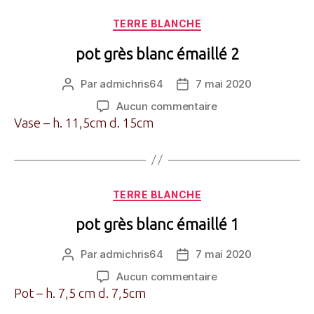
2
Catégories
TERRE BLANCHE
pot grès blanc émaillé 2
Par
admichris64
7 mai 2020
Auteur
Date
de
de
sur
Aucun commentaire
l’article
l’article
pot
Vase – h. 11,5cm d. 15cm
grès
blanc
émaillé
2
Catégories
TERRE BLANCHE
pot grès blanc émaillé 1
Par
admichris64
7 mai 2020
Auteur
Date
de
de
sur
Aucun commentaire
l’article
l’article
pot
Pot – h. 7,5 cm d. 7,5cm
grès