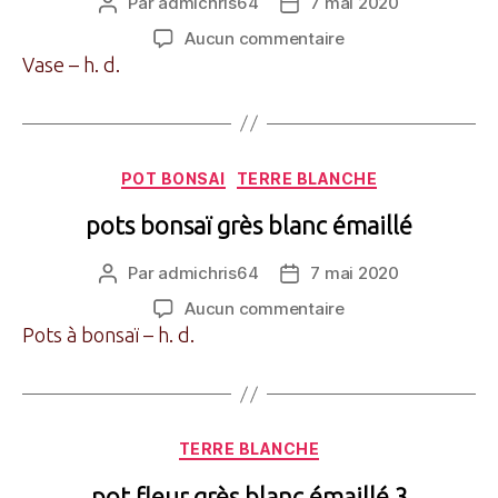
Par
admichris64
7 mai 2020
Auteur
Date
de
de
sur
Aucun commentaire
l’article
l’article
vase
Vase – h. d.
grès
blanc
émaillé
Catégories
POT BONSAI
TERRE BLANCHE
pots bonsaï grès blanc émaillé
Par
admichris64
7 mai 2020
Auteur
Date
de
de
sur
Aucun commentaire
l’article
l’article
pots
Pots à bonsaï – h. d.
bonsaï
grès
blanc
émaillé
Catégories
TERRE BLANCHE
pot fleur grès blanc émaillé 3