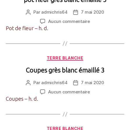
Par
admichris64
7 mai 2020
Auteur
Date
de
de
sur
Aucun commentaire
l’article
l’article
pot
Pot de fleur – h. d.
fleur
grès
blanc
émaillé
Catégories
TERRE BLANCHE
3
Coupes grès blanc émaillé 3
Par
admichris64
7 mai 2020
Auteur
Date
de
de
sur
Aucun commentaire
l’article
l’article
Coupes
Coupes – h. d.
grès
blanc
émaillé
3
Catégories
TERRE BLANCHE