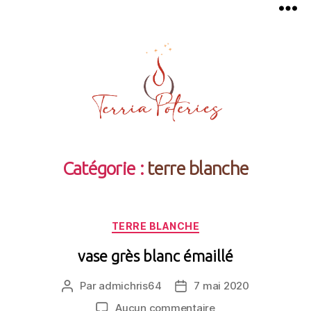
Terria
Poteries
Catégorie :
terre blanche
Catégories
TERRE BLANCHE
vase grès blanc émaillé
Par
admichris64
7 mai 2020
Auteur
Date
de
de
sur
Aucun commentaire